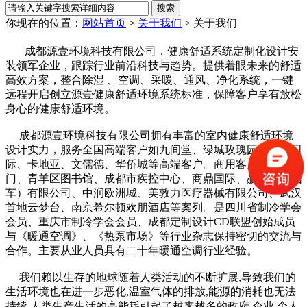
你现在的位置：
网站首页
>
关于我们
>
关于我们
成都源壹环境科技有限公司，健康舒适系统定制化设计安
装领军企业，跟踪行业前沿科技与趋势。提供着眼未来的舒适
高效方案，整合除湿 、空调、采暖、通风、净化系统，一键
远程开启创立源壹健康舒适环境系统标准，保障客户享有放松
身心的健康舒适环境。
成都源壹环境科技有限公司拥有丰富的室内健康舒适环境
设计实力，服务全国高端客户如九间堂、绿城玫瑰园、麓山国
际、卡地亚、文儒德、华侨城等高端客户。商用客户如望江名
门、青羊区图书馆、成都市疾控中心、商鼎国际、赫斯可（汽
车）有限公司、中润欧洲城、美敦力医疗器械有限公司、武汉
首地云梦台、南京希尔顿欢朋酒店等案列。是四川省制冷学会
会员、重庆市制冷学会会员、成都定制设计CD联盟创始成员
与《暖通空调》、《热泵市场》等行业杂志保持密切的交流与
合作。主要从业人员具有二十年暖通空调行业经验。
我们赖以生存的地球随着人类活动的不断扩展,导致我们的
生活环境也在进一步恶化,温室气体的排放,能源的消耗也无法
持续,人类生产生活的高能耗引起了越来越多的政府,企业,个人