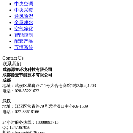
中央空调
中央采暖
通风除湿
全屋净水
空气净化
智能控制
配套产品
五恒系统
Contact Us
联系我们
成都源壹环境科技有限公司
成都源壹节能技术有限公司
成都
地址：武侯区星狮路711号大合仓商馆1栋2单元1203
电话：028-85221622
武汉
地址：江汉区常青路79号远洋汉口中心K6-1509
电话：
027-83618166
24小时服务热线：18008093713
QQ:1247367056
邮箱:cdyuanyi@126.com