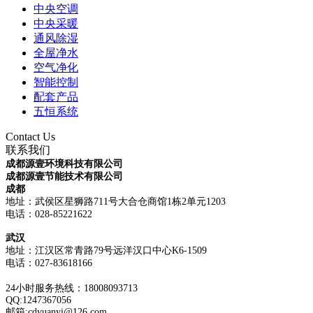
中央空调
中央采暖
通风除湿
全屋净水
空气净化
智能控制
配套产品
五恒系统
Contact Us
联系我们
成都源壹环境科技有限公司
成都源壹节能技术有限公司
成都
地址：武侯区星狮路711号大合仓商馆1栋2单元1203
电话：028-85221622
武汉
地址：江汉区常青路79号远洋汉口中心K6-1509
电话：
027-83618166
24小时服务热线：18008093713
QQ:1247367056
邮箱:cdyuanyi@126.com