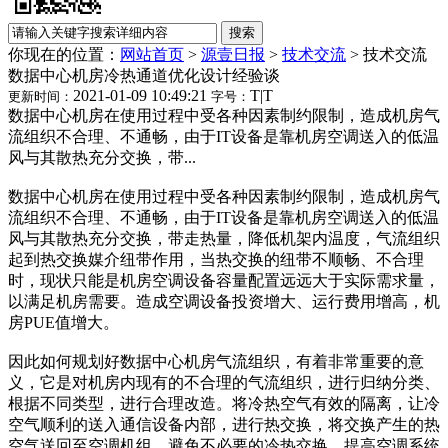
你现在的位置：
网站首页
>
源壹日报
>
技术交流
>
技术交流
数据中心机房冷热通道优化设计经验谈
2021-01-09 10:49:21
T
|
T
更新时间：
字号：
数据中心机房在使用过程中受各种因素制约限制，造成机房气
流组织不合理、不通畅，由于IT设备是靠机房空调送入的低温
风与其散热充分交换，带...
数据中心机房在使用过程中受各种因素制约限制，造成机房气
流组织不合理、不通畅，由于IT设备是靠机房空调送入的低温
风与其散热充分交换，带走热量，降低机架内温度，气流组织
起到热交换媒介纽带作用，当热交换的纽带不顺畅、不合理
时，现状只能是机房空调设备容量配置远远大于实际需求量，
以满足机房需要。造成空调设备投资增大、运行费用增高，机
房PUE值增大。
因此如何规划好数据中心机房气流组织，有着非常重要的意
义，它是对机房内现有的不合理的气流组织，进行归纳分类、
根据不同类型，进行合理改造。将冷热空气有效的隔离，让冷
空气顺利的送入通信设备内部，进行热交换，将交换产生的热
空气送回至空调机组，避免不必要的冷热交换，提高空调系统