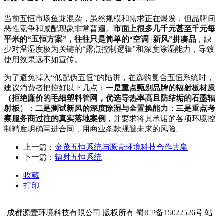
当前五恒市场鱼龙混杂，虽然规模和需求正在爆发，但品牌间
恶性竞争和减配现象非常普遍。
市面上很多几千元甚至千元每
平米的“五恒方案”，往往只是简单的“空调+新风”拼凑品
，缺
少对温湿度极为关键的“露点控制逻辑”和深度除湿能力，导致
使用效果远不如宣传。
为了避免掉入“低配伪五恒”的陷阱，在选购复合五恒系统时，
建议消费者把控好以下几点：
一是重点甄别品牌的辐射板材质
（拒绝廉价的毛细塑料管网，优选导热率高且防结垢的石墨辐
射板）
；
二是测试新风的深度除湿与全置换能力
；
三是重点考
察服务商过往的真实落地案例
，并要求将其承诺的各项环境控
制精度明确写进合同，用商业条款规避未来的风险。
上一篇：
金茂五恒系统与源壹环境科技合作共赢
下一篇：
辐射五恒系统
收藏
打印
成都源壹环境科技有限公司 版权所有 蜀ICP备15022526号 站