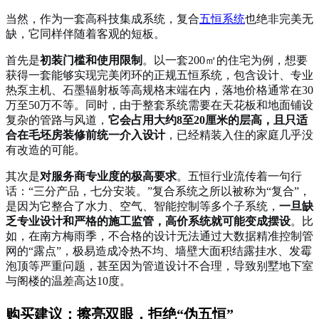
当然，作为一套高科技集成系统，复合
五恒系统
也绝非完美无
缺，它同样伴随着客观的短板。
首先是
初装门槛和使用限制
。以一套200㎡的住宅为例，想要
获得一套能够实现完美闭环的正规五恒系统，包含设计、专业
热泵主机、石墨辐射板等高规格末端在内，落地价格通常在30
万至50万不等。同时，由于整套系统需要在天花板和地面铺设
复杂的管路与风道，
它会占用大约8至20厘米的层高，且只适
合在毛坯房装修前统一介入设计
，已经精装入住的家庭几乎没
有改造的可能。
其次是
对服务商专业度的极高要求
。五恒行业流传着一句行
话：“三分产品，七分安装。”复合系统之所以被称为“复合”，
是因为它整合了水力、空气、智能控制等多个子系统，
一旦缺
乏专业设计和严格的施工监管，高价系统就可能变成摆设
。比
如，在南方梅雨季，不合格的设计无法通过大数据精准控制管
网的“露点”，极易造成冷热不均、墙壁大面积结露挂水、发霉
泡顶等严重问题，甚至因为管道设计不合理，导致别墅地下室
与阁楼的温差高达10度。
购买建议：擦亮双眼，拒绝“伪五恒”