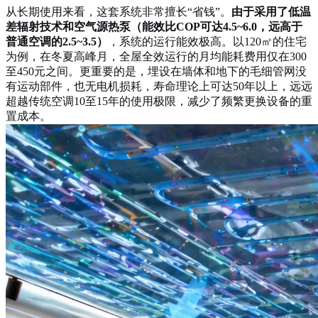
从长期使用来看，这套系统非常擅长“省钱”。
由于采用了低温
差辐射技术和空气源热泵（能效比COP可达4.5~6.0，远高于
普通空调的2.5~3.5）
，系统的运行能效极高。以120㎡的住宅
为例，在冬夏高峰月，全屋全效运行的月均能耗费用仅在300
至450元之间。更重要的是，埋设在墙体和地下的毛细管网没
有运动部件，也无电机损耗，寿命理论上可达50年以上，远远
超越传统空调10至15年的使用极限，减少了频繁更换设备的重
置成本。