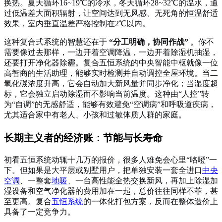
换热。夏天循环16~19℃的冷水，冬天循环28~32℃的温水，通
过低温差大面积辐射，让空间达到无风感、无死角的恒温舒适
效果，室内垂直温差严格控制在2℃以内。
这种复合式系统的智慧还在于
“分工明确，协同作战”
。你不
需要像过去那样，一边开着空调降温，一边开着除湿机抽湿，
还要打开净化器除霾。复合五恒系统的中央智能中枢就像一位
高智商的生活助理，能够实时检测并自动调控全屋环境。当二
氧化碳浓度升高，它会自动加大新风量并同步净化；当湿度超
标，它会独立启动除湿而不影响当前温度。这种由“人控”转
为“自调”的无感舒适，能够有效避免“空调病”和呼吸道疾病，
尤其适合家中有老人、小孩和过敏体质人群的家庭。
长期主义者的经济账：节能与长寿命
初看五恒系统动辄十几万的报价，很多人难免会心里“咯噔”一
下。但如果是大平层或别墅用户，把单独安装一套全进口
中央
空调
、一整套
地暖
、一台高性能全热交换新风，再加上除湿加
湿设备和空气净化器的费用加在一起，总价往往同样不菲，甚
至更高。复合
五恒系统
的一体化打包方案，反而在整体造价上
具备了一定竞争力。