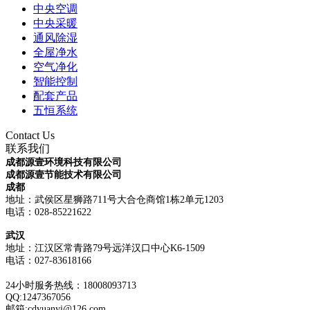
中央空调
中央采暖
通风除湿
全屋净水
空气净化
智能控制
配套产品
五恒系统
Contact Us
联系我们
成都源壹环境科技有限公司
成都源壹节能技术有限公司
成都
地址：武侯区星狮路711号大合仓商馆1栋2单元1203
电话：028-85221622
武汉
地址：江汉区常青路79号远洋汉口中心K6-1509
电话：
027-83618166
24小时服务热线：18008093713
QQ:1247367056
邮箱:cdyuanyi@126.com