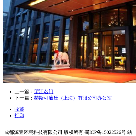
上一篇：
​望江名门
下一篇：
​赫斯可液压（上海）有限公司办公室
收藏
打印
成都源壹环境科技有限公司 版权所有 蜀ICP备15022526号 站