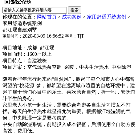
你现在的位置：
网站首页
>
成功案例
>
家用舒适系统案例
>
家用舒适系统案例
都江堰自建别墅
2020-03-09 16:56:52
T
|
T
更新时间：
字号：
项目地址：成都 都江堰
项目面积：1600㎡以上
项目特点：自建独栋
项目方案：空气源热泵空调+采暖，中央生活热水+中央除湿
随着近些年流行起来的“自然风”，掀起了每个城市人心中都曾
渴望的“桃花源”梦，都希望在远离城市喧嚣的自然环境中，建
起了属于他们心目中的乐土。喜欢亲近自然，择一地，安抚奋
斗半生的身心。
家里老人小孩一起生活，需要综合考虑各自生活习惯互不打
扰。每天的生活热水就显得尤为重要。根据都江堰湿润的气
侯，中央除湿一定是要考虑的。
中央自动除湿系统，前期投入成本很低，后期使用全自动方便
高效，费用低。