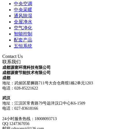
中央空调
中央采暖
通风除湿
全屋净水
空气净化
智能控制
配套产品
五恒系统
Contact Us
联系我们
成都源壹环境科技有限公司
成都源壹节能技术有限公司
成都
地址：武侯区星狮路711号大合仓商馆1栋2单元1203
电话：028-85221622
武汉
地址：江汉区常青路79号远洋汉口中心K6-1509
电话：
027-83618166
24小时服务热线：18008093713
QQ:1247367056
邮箱:cdyuanyi@126.com